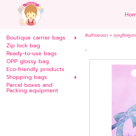
Ho
สินค้าของเรา
>
ถุงบูติกหูเจา
Boutique carrier bags
Zip lock bag
.
Ready-to-use bags
OPP glossy bag
Eco-friendly products
Shopping bags
Parcel boxes and
Packing equipment