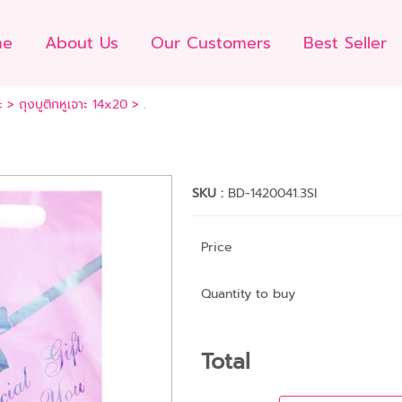
me
About Us
Our Customers
Best Seller
ะ
>
ถุงบูติกหูเจาะ 14x20
> .
SKU :
BD-1420041.3SI
Price
Quantity to buy
Total