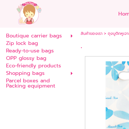
Ho
สินค้าของเรา
>
ถุงบูติกหูเจา
Boutique carrier bags
Zip lock bag
.
Ready-to-use bags
OPP glossy bag
Eco-friendly products
Shopping bags
Parcel boxes and
Packing equipment