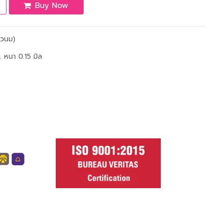
Buy Now
าวนม)
. หนา 0.15 มิล