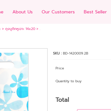
me
About Us
Our Customers
Best Seller
ะ
>
ถุงบูติกหูเจาะ 14x20
> .
SKU :
BD-1420009.2B
Price
Quantity to buy
Total